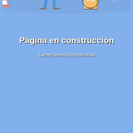
Página en construcción
Lamentamos las molestias