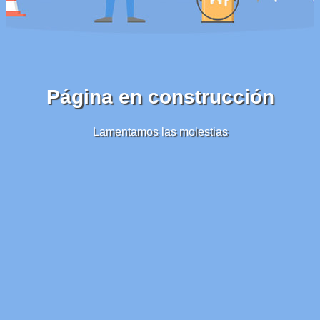
Página en construcción
Lamentamos las molestias