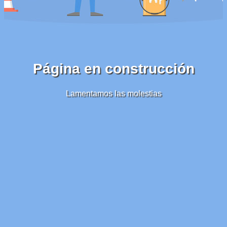
Página en construcción
Lamentamos las molestias