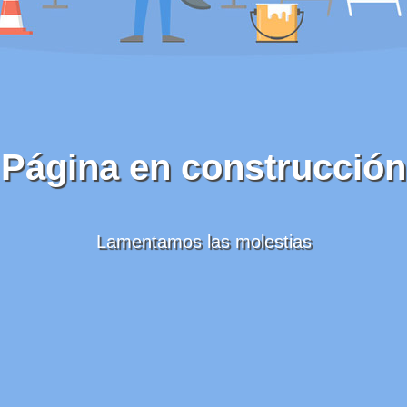
Página en construcción
Lamentamos las molestias