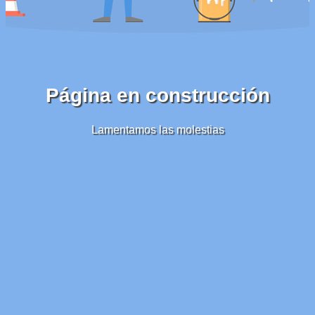
Página en construcción
Lamentamos las molestias