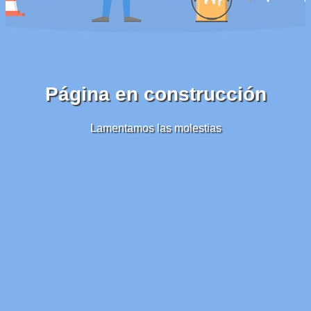
Página en construcción
Lamentamos las molestias