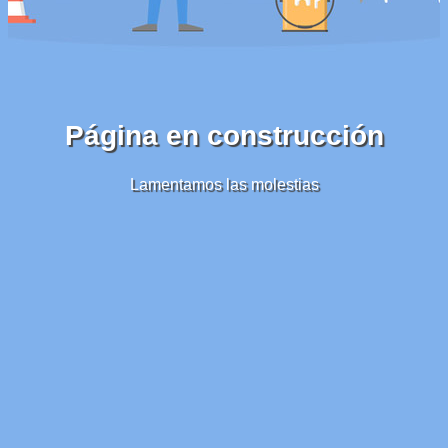
Página en construcción
Lamentamos las molestias