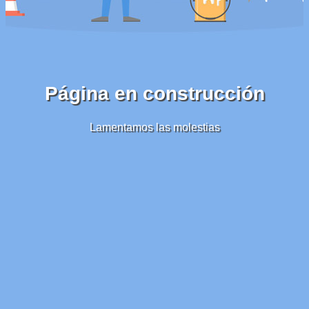
Página en construcción
Lamentamos las molestias