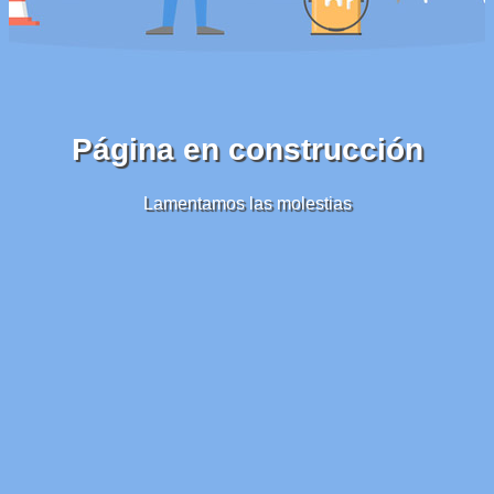
Página en construcción
Lamentamos las molestias